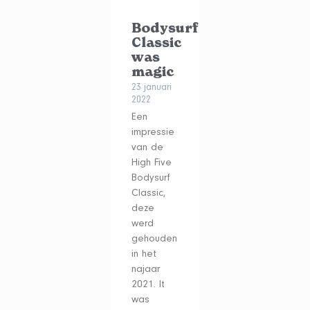
Bodysurf
Classic
was
magic
23 januari
2022
Een
impressie
van de
High Five
Bodysurf
Classic,
deze
werd
gehouden
in het
najaar
2021. It
was