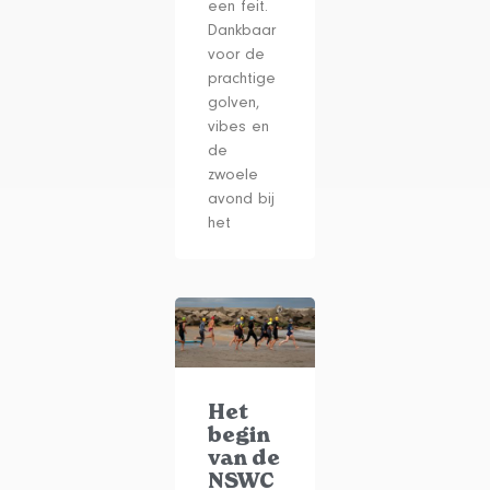
een feit.
Dankbaar
voor de
prachtige
golven,
vibes en
de
zwoele
avond bij
het
Het
begin
van de
NSWC