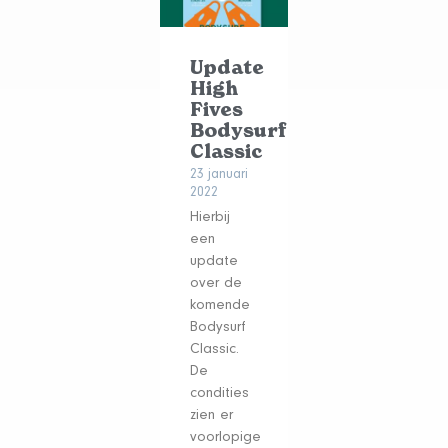
Update
High
Fives
Bodysurf
Classic
23 januari
2022
Hierbij
een
update
over de
komende
Bodysurf
Classic.
De
condities
zien er
voorlopige