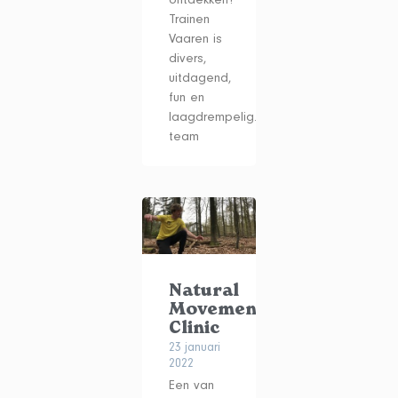
ontdekken?
Trainen
Vaaren is
divers,
uitdagend,
fun en
laagdrempelig.Het
team
Natural
Movement
Clinic
23 januari
2022
Een van