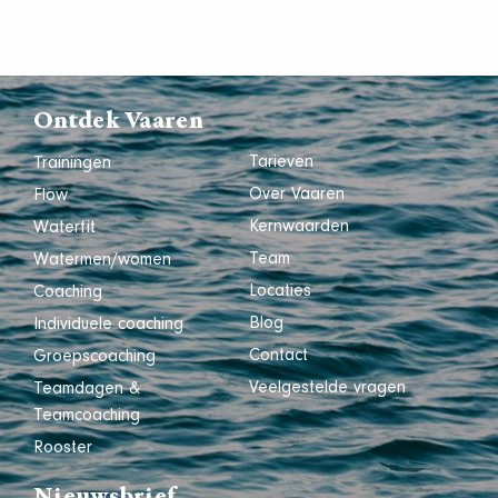
Ontdek Vaaren
Tarieven
Trainingen
Over Vaaren
Flow
Kernwaarden
Waterfit
Team
Watermen/women
Locaties
Coaching
Blog
Individuele coaching
Contact
Groepscoaching
Veelgestelde vragen
Teamdagen &
Teamcoaching
Rooster
Nieuwsbrief