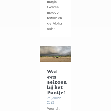
magic.
Golven,
moeder
natuur en
de Aloha
spirit
Wat
een
seizoen
bij het
Puntje!
23 januari
2022
Voor dit