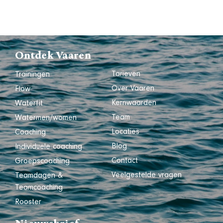
Ontdek Vaaren
Tarieven
Trainingen
Over Vaaren
Flow
Kernwaarden
Waterfit
Team
Watermen/women
Locaties
Coaching
Blog
Individuele coaching
Contact
Groepscoaching
Veelgestelde vragen
Teamdagen &
Teamcoaching
Rooster