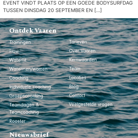
EVENT VINDT PLAATS OP EEN GOEDE BODYSURFDAG
TUSSEN DINSDAG 20 SEPTEMBER EN […]
Ontdek Vaaren
Tarieven
Trainingen
Over Vaaren
Flow
Kernwaarden
Waterfit
Team
Watermen/women
Locaties
Coaching
Blog
Individuele coaching
Contact
Groepscoaching
Veelgestelde vragen
Teamdagen &
Teamcoaching
Rooster
Nieuwsbrief