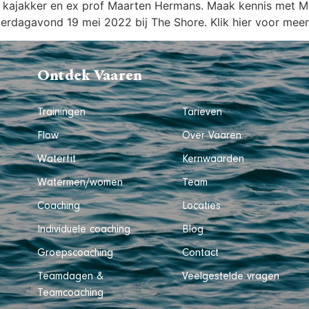
is kajakker en ex prof Maarten Hermans. Maak kennis met M
erdagavond 19 mei 2022 bij The Shore. Klik hier voor meer
Ontdek Vaaren
Trainingen
Tarieven
Flow
Over Vaaren
Waterfit
Kernwaarden
Watermen/women
Team
Coaching
Locaties
Individuele coaching
Blog
Groepscoaching
Contact
Teamdagen &
Veelgestelde vragen
Teamcoaching