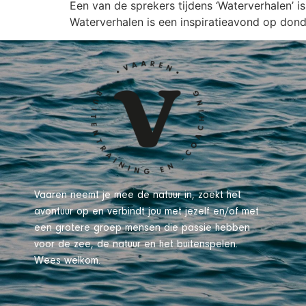
Een van de sprekers tijdens ‘Waterverhalen’ 
Waterverhalen is een inspiratieavond op dond
Vaaren neemt je mee de natuur in, zoekt het
avontuur op en verbindt jou met jezelf en/of met
een grotere groep mensen die passie hebben
voor de zee, de natuur en het buitenspelen.
Wees welkom.