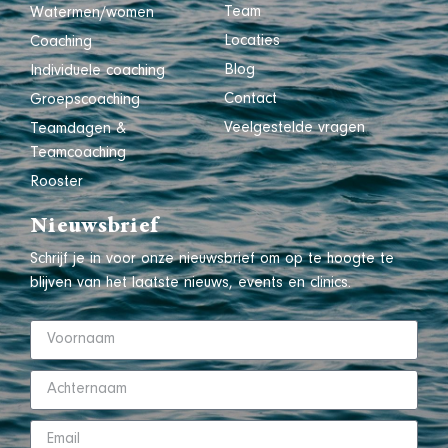
Team
Watermen/women
Locaties
Coaching
Blog
Individuele coaching
Contact
Groepscoaching
Veelgestelde vragen
Teamdagen &
Teamcoaching
Rooster
Nieuwsbrief
Schrijf je in voor onze nieuwsbrief om op te hoogte te
blijven van het laatste nieuws, events en clinics.